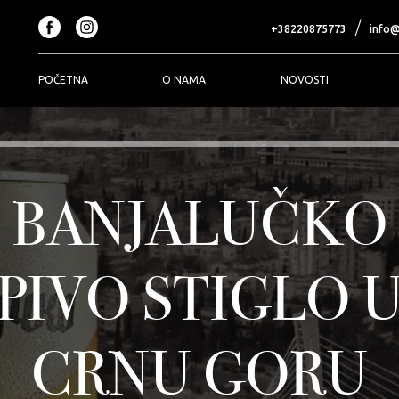
+38220875773
info
POČETNA
O NAMA
NOVOSTI
ALKOHOLNA I
KOZMETIKA I
DUVANSKI
EZALKOHOLNA
NJEGA
PROIZVODI
PIĆA
Garnier
ISMOD
BANJALUČKO
52
L'Oreal
Japan Tobacco
International
njalučko pivo
Libresse
KT&G
l Sandago
PIVO STIGLO 
Maybelline
NUSO
ktar
MIXA
OCB
go
Nuk
Plus filter tube
n Benedetto
CRNU GORU
Pavlovićeva mast
Tvornica Duha
nska kuća
Solea
Udbina
linčić