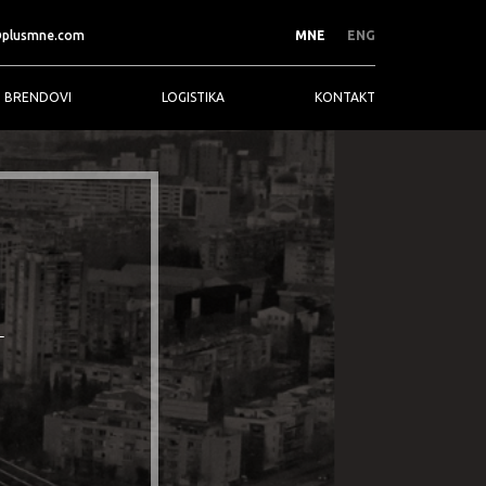
@plusmne.com
MNE
ENG
BRENDOVI
LOGISTIKA
KONTAKT
OSTALO
KAFE I ČAJEVI
Clipper
Ama
Electronica
HAUSBRANDT
JMC sijalice
Ronnefeldt
Masculan
U
Paysafecard
Philips
Spontex
VIGO
na