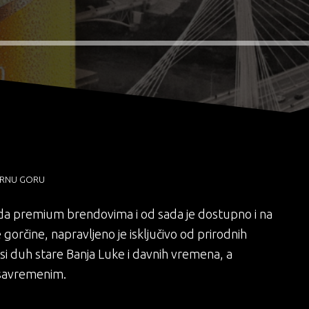
TENA
Una Slims
Zewa
CRNU GORU
pada premium brendovima i od sada je dostupno i na
gorčine, napravljeno je isključivo od prirodnih
Nosi duh stare Banja Luke i davnih vremena, a
 savremenim.