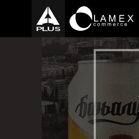
PREHRAMBENI
ZDRAVA HRANA
PROIZVODI
B
Nutribella
Durukan
B
Elvan
Ba
Mlekovita
Co
PATA
Ne
Tekmar
Pa
ZERO
Sa
Vi
Mi