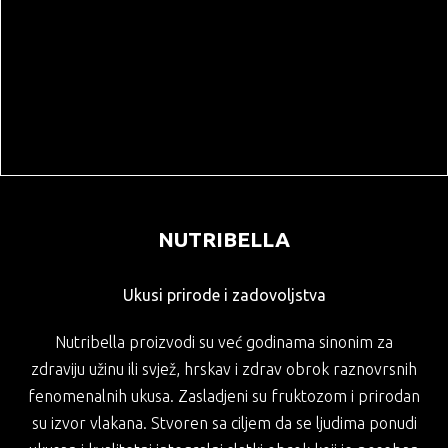
KAFE I ČAJEVI
MAGACINSKI PROSTOR
VOZNI PARK
NUTRIBELLA
Ukusi prirode i zadovoljstva
Nutribella proizvodi su već godinama sinonim za
zdraviju užinu ili svjež, hrskav i zdrav obrok raznovrsnih
fenomenalnih ukusa. Zasladjeni su fruktozom i prirodan
su izvor vlakana. Stvoren sa ciljem da se ljudima ponudi