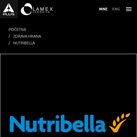
MNE
ENG
POČETNA
ZDRAVA HRANA
NUTRIBELLA
PREHRAMBENI PROIZVODI
ZDRAVA HRANA
ALKOHOLNA I BEZALKOHOLNA PIĆA
KOZMETIKA I NJEGA
DUVANSKI PROIZVODI
OSTALO