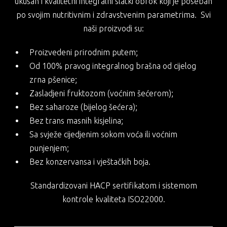
ukusan i kvalitetni integralni slatki obrok koji je poseban
po svojim nutritivnim i zdravstvenim parametrima. Svi
naši proizvodi su:
Proizvedeni prirodnim putem;
Od 100% pravog integralnog brašna od cijelog
zrna pšenice;
Zasladjeni fruktozom (voćnim šećerom);
Bez saharoze (bijelog šećera);
Bez trans masnih kisjelina;
Sa svježe cijedjenim sokom voća ili voćnim
punjenjem;
Bez konzervansa i vještačkih boja.
Standardizovani HACP sertifikatom i sistemom
kontrole kvaliteta ISO22000.