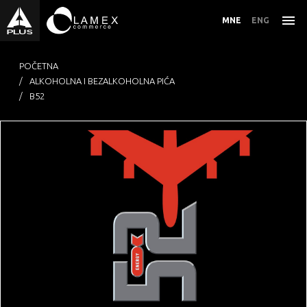
MNE
ENG
POČETNA
ALKOHOLNA I BEZALKOHOLNA PIĆA
B52
PREHRAMBENI PROIZVODI
ZDRAVA HRANA
ALKOHOLNA I BEZALKOHOLNA PIĆA
KOZMETIKA I NJEGA
DUVANSKI PROIZVODI
OSTALO