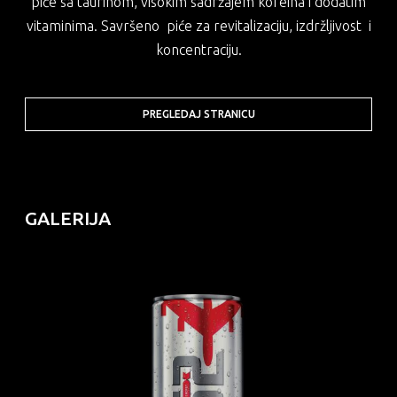
piće sa taurinom, visokim sadržajem kofeina i dodatim
vitaminima. Savršeno piće za revitalizaciju, izdržljivost i
koncentraciju.
PREGLEDAJ STRANICU
GALERIJA