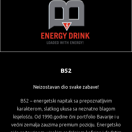
KAFE I ČAJEVI
MAGACINSKI PROSTOR
VOZNI PARK
B52
Neizostavan dio svake zabave!
B52 – energetski napitak sa prepoznatljivim
karakterom, slatkog ukusa sa neznatno blagom
kisjelošću. Od 1990.godine čini portfolio Bavarije i u
većini zemalja zauzima premium poziciju. Energetsko