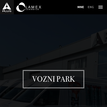
MNE
ENG
PREHRAMBENI PROIZVODI
ZDRAVA HRANA
VOZNI PARK
ALKOHOLNA I BEZALKOHOLNA PIĆA
KOZMETIKA I NJEGA
DUVANSKI PROIZVODI
OSTALO