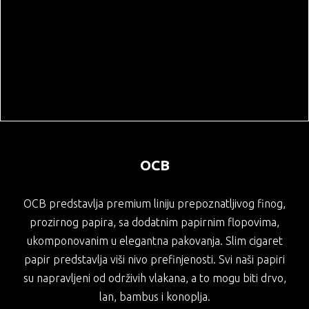
KAFE I ČAJEVI
MAGACINSKI PROSTOR
VOZNI PARK
OCB
OCB predstavlja premium liniju prepoznatljivog finog,
prozirnog papira, sa dodatnim papirnim flopovima,
ukomponovanim u elegantna pakovanja. Slim cigaret
papir predstavlja viši nivo prefinjenosti. Svi naši papiri
su napravljeni od održivih vlakana, a to mogu biti drvo,
lan, bambus i konoplja.