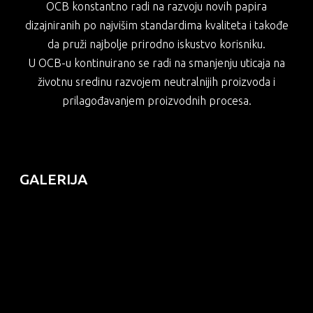
OCB konstantno radi na razvoju novih papira
dizajniranih po najvišim standardima kvaliteta i takođe
da pruži najbolje prirodno iskustvo korisniku.
U OCB-u kontinuirano se radi na smanjenju uticaja na
životnu sredinu razvojem neutralnijih proizvoda i
prilagođavanjem proizvodnih procesa.
GALERIJA